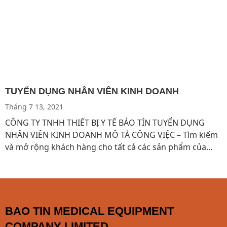
TUYỂN DỤNG NHÂN VIÊN KINH DOANH
Tháng 7 13, 2021
CÔNG TY TNHH THIẾT BỊ Y TẾ BẢO TÍN TUYỂN DỤNG
NHÂN VIÊN KINH DOANH MÔ TẢ CÔNG VIỆC – Tìm kiếm
và mở rộng khách hàng cho tất cả các sản phẩm của
công ty – Chủ động duy trì và phát triển các mối quan hệ
với khách hàng; – Đảm bảo hoàn
BAO TIN MEDICAL EQUIPMENT
COMPANY LIMITED